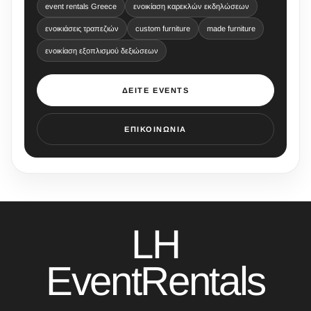
event rentals Greece
ενοικίαση καρεκλών εκδηλώσεων
ενοικιάσεις τραπεζιών
custom furniture
made furniture
ενοικίαση εξοπλισμού δεξιώσεων
ΔΕΊΤΕ EVENTS
ΕΠΙΚΟΙΝΩΝΊΑ
LH
EventRentals