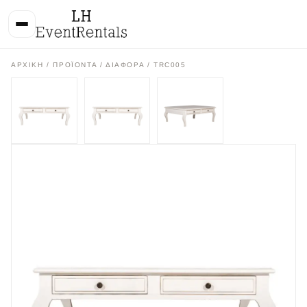
ΑΡΧΙΚΉ
/
ΠΡΟΪΌΝΤΑ
/
ΔΙΑΦΟΡΑ
/ TRC005