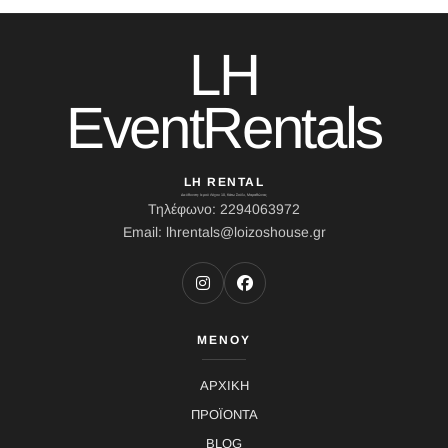
LH
EventRentals
LH RENTAL
Διεύθυνση: Ιερού Λόχου 10, Κάτω Σούλι, Μαραθώνας
Τηλέφωνο: 2294063972
Email: lhrentals@loizoshouse.gr
ΜΕΝΟΥ
ΑΡΧΙΚΗ
ΠΡΟΪΟΝΤΑ
BLOG