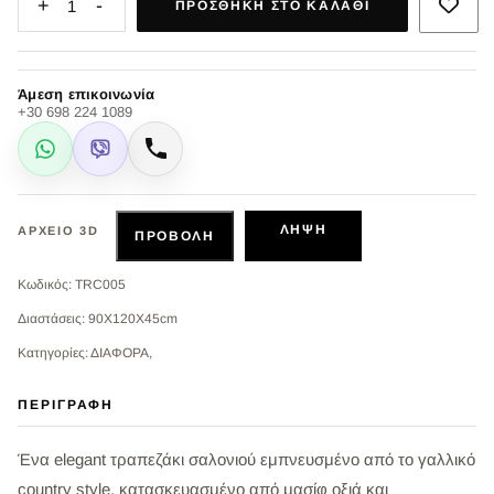
+
-
1
ΠΡΟΣΘΉΚΗ ΣΤΟ ΚΑΛΆΘΙ
Άμεση επικοινωνία
+30 698 224 1089
WhatsApp
Viber
Κλήση
ΛΉΨΗ
ΑΡΧΕΊΟ 3D
ΠΡΟΒΟΛΉ
Κωδικός: TRC005
Διαστάσεις: 90X120X45cm
Κατηγορίες: ΔΙΑΦΟΡΑ,
ΠΕΡΙΓΡΑΦΉ
Ένα elegant τραπεζάκι σαλονιού εμπνευσμένο από το γαλλικό
country style, κατασκευασμένο από μασίφ οξιά και