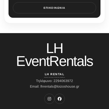
ΕΠΙΚΟΙΝΩΝΊΑ
LH
EventRentals
LH RENTAL
Διεύθυνση: Ιερού Λόχου 10, Κάτω Σούλι, Μαραθώνας
Τηλέφωνο: 2294063972
Email: lhrentals@loizoshouse.gr