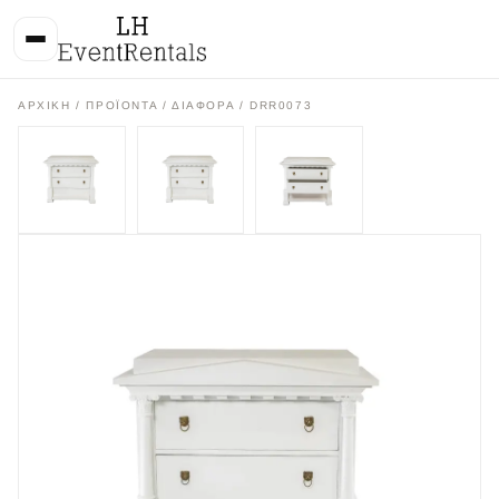
ΑΡΧΙΚΉ
/
ΠΡΟΪΌΝΤΑ
/
ΔΙΑΦΟΡΑ
/ DRR0073