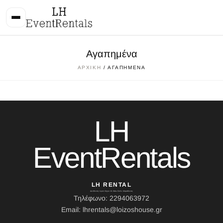
Αγαπημένα
ΑΡΧΙΚΉ
/ ΑΓΑΠΗΜΈΝΑ
LH
EventRentals
LH RENTAL
Διεύθυνση: Ιερού Λόχου 10, Κάτω Σούλι, Μαραθώνας
Τηλέφωνο: 2294063972
Email: lhrentals@loizoshouse.gr