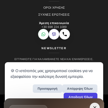
ΟΡΟΙ ΧΡΗΣΗΣ
ΣΥΧΝΕΣ ΕΡΩΤΗΣΕΙΣ
Άμεση επικοινωνία
+30 698 224 1089
WhatsApp
Viber
Κλήση
NEWSLETTER
ΕΓΓΡΑΦΕΊΤΕ ΓΙΑ ΝΑ ΛΑΜΒΆΝΕΤΕ ΝΈΑ ΚΑΙ ΕΝΗΜΕΡΏΣΕΙΣ.
🍪 Ο ιστότοπός μας χρησιμοποιεί cookies για να
εξασφαλίσει την καλύτερη δυνατή εμπειρία.
Προσαρμογή
Απόρριψη Όλων
Αποδοχή Όλων
LH RENTALS © 2024 • ALL RIGHTS RESERVED • CREATION BY
VREALM
×