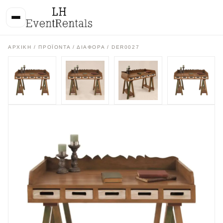
ΑΡΧΙΚΉ
/
ΠΡΟΪΌΝΤΑ
/
ΔΙΑΦΟΡΑ
/ DER0027