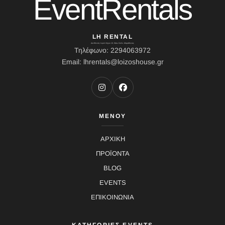
EventRentals
LH RENTAL
Διεύθυνση: Ιερού Λόχου 10, Κάτω Σούλι, Μαραθώνας
Τηλέφωνο: 2294063972
Email: lhrentals@loizoshouse.gr
ΜΕΝΟΥ
ΑΡΧΙΚΗ
ΠΡΟΪΟΝΤΑ
BLOG
EVENTS
ΕΠΙΚΟΙΝΩΝΙΑ