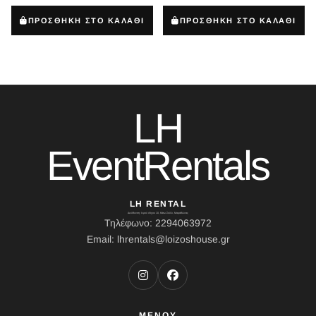
ΠΡΟΣΘΗΚΗ ΣΤΟ ΚΑΛΑΘΙ
ΠΡΟΣΘΗΚΗ ΣΤΟ ΚΑΛΑΘΙ
LH
EventRentals
LH RENTAL
Διεύθυνση: Ιερού Λόχου 10, Κάτω Σούλι, Μαραθώνας
Τηλέφωνο: 2294063972
Email: lhrentals@loizoshouse.gr
ΜΕΝΟΥ