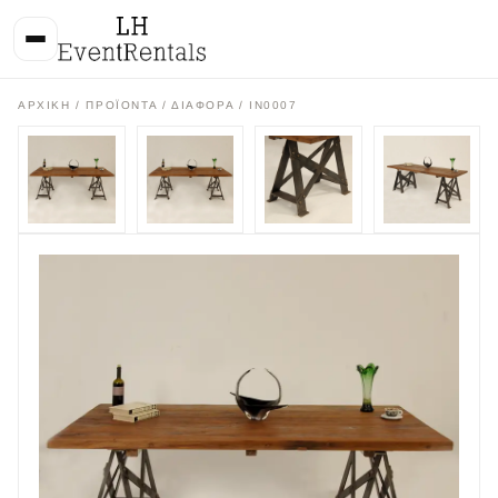
ΑΡΧΙΚΉ
/
ΠΡΟΪΌΝΤΑ
/
ΔΙΑΦΟΡΑ
/ IN0007