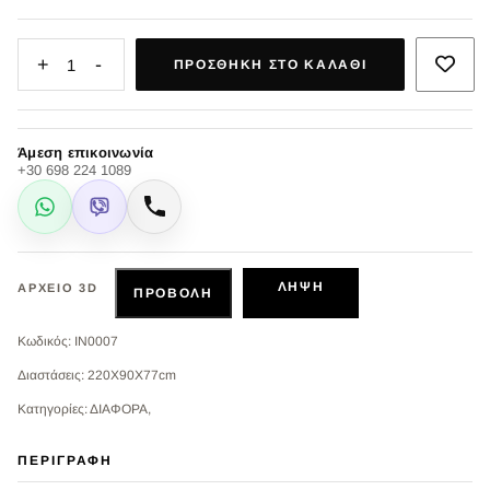
+
-
1
ΠΡΟΣΘΉΚΗ ΣΤΟ ΚΑΛΆΘΙ
Άμεση επικοινωνία
+30 698 224 1089
WhatsApp
Viber
Κλήση
ΛΉΨΗ
ΑΡΧΕΊΟ 3D
ΠΡΟΒΟΛΉ
Κωδικός: IN0007
Διαστάσεις: 220X90X77cm
Κατηγορίες: ΔΙΑΦΟΡΑ,
ΠΕΡΙΓΡΑΦΉ