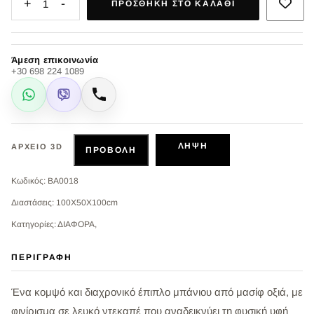
+
-
1
ΠΡΟΣΘΉΚΗ ΣΤΟ ΚΑΛΆΘΙ
Άμεση επικοινωνία
+30 698 224 1089
WhatsApp
Viber
Κλήση
ΛΉΨΗ
ΑΡΧΕΊΟ 3D
ΠΡΟΒΟΛΉ
Κωδικός: BA0018
Διαστάσεις: 100X50X100cm
Κατηγορίες: ΔΙΑΦΟΡΑ,
ΠΕΡΙΓΡΑΦΉ
Ένα κομψό και διαχρονικό έπιπλο μπάνιου από μασίφ οξιά, με
φινίρισμα σε λευκό ντεκαπέ που αναδεικνύει τη φυσική υφή