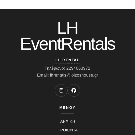
LH
EventRentals
LH RENTAL
Διεύθυνση: Ιερού Λόχου 10, Κάτω Σούλι, Μαραθώνας
Τηλέφωνο: 2294063972
Email: lhrentals@loizoshouse.gr
ΜΕΝΟΥ
ΑΡΧΙΚΗ
ΠΡΟΪΟΝΤΑ