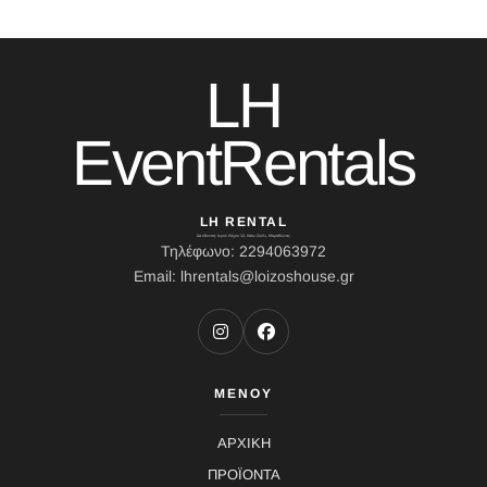
LH
EventRentals
LH RENTAL
Διεύθυνση: Ιερού Λόχου 10, Κάτω Σούλι, Μαραθώνας
Τηλέφωνο: 2294063972
Email: lhrentals@loizoshouse.gr
ΜΕΝΟΥ
ΑΡΧΙΚΗ
ΠΡΟΪΟΝΤΑ