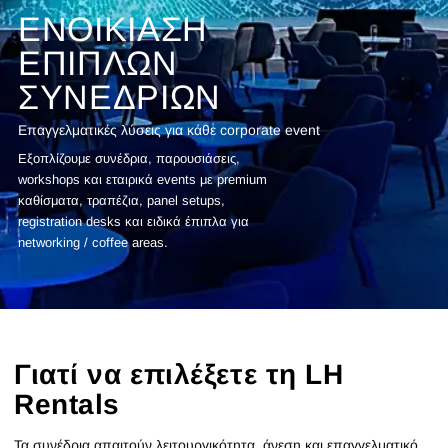
ΕΝΟΙΚΊΑΣΗ
ΕΠΊΠΛΩΝ
ΣΥΝΕΔΡΊΩΝ
Επαγγελματικές λύσεις για κάθε corporate event
Εξοπλίζουμε συνέδρια, παρουσιάσεις,
workshops και εταιρικά events με premium
καθίσματα, τραπέζια, panel setups,
registration desks και ειδικά έπιπλα για
networking / coffee areas.
Γιατί να επιλέξετε τη LH
Rentals
Τα συνέδρια απαιτούν λειτουργικότητα, άνεση και επαγγελματικό