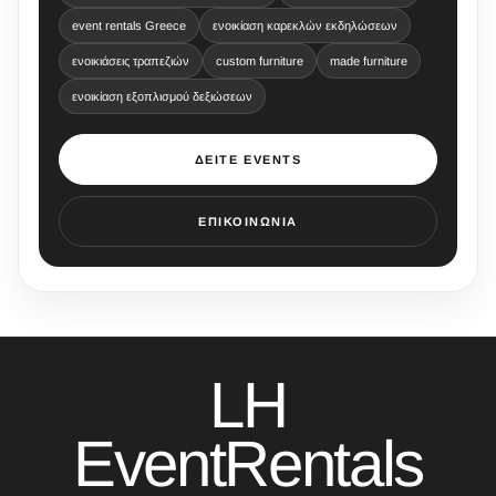
event rentals Greece
ενοικίαση καρεκλών εκδηλώσεων
ενοικιάσεις τραπεζιών
custom furniture
made furniture
ενοικίαση εξοπλισμού δεξιώσεων
ΔΕΊΤΕ EVENTS
ΕΠΙΚΟΙΝΩΝΊΑ
LH
EventRentals