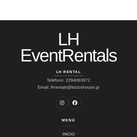
LH
EventRentals
LH RENTAL
Dirección: Ierou Loxou 10, Kato Souli, Marathonas, 19007
Teléfono: 2294063972
Email: lhrentals@loizoshouse.gr
MENÚ
INICIO