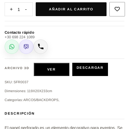
+
-
1
AÑADIR AL CARRITO
Contacto rápido
+30 698 224 1089
WhatsApp
Viber
Llamar
DESCARGAR
ARCHIVO 3D
VER
SKU: SFR0037
Dimensiones: 119X20X233cm
Categorías: ARCOS/BACKDROPS,
DESCRIPCIÓN
El panel perforado es un elemento decorativo para eventos. Se