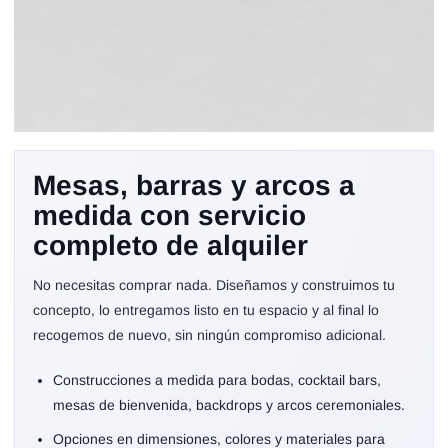
Creamos el montaje
Mesas, barras y arcos a
ideal que imaginas y
medida con servicio
lo alquilas sin
completo de alquiler
comprar
No necesitas comprar nada. Diseñamos y construimos tu
concepto, lo entregamos listo en tu espacio y al final lo
recogemos de nuevo, sin ningún compromiso adicional.
Construcciones a medida para bodas, cocktail bars,
mesas de bienvenida, backdrops y arcos ceremoniales.
Opciones en dimensiones, colores y materiales para