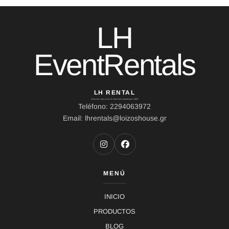
LH
EventRentals
LH RENTAL
Dirección: Ierou Loxou 10, Kato Souli, Marathonas, 19007
Teléfono: 2294063972
Email: lhrentals@loizoshouse.gr
MENÚ
INICIO
PRODUCTOS
BLOG