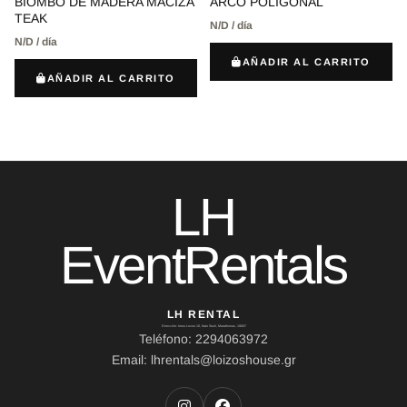
ARCO POLIGONAL
BIOMBO DE MADERA MACIZA
TEAK
N/D / día
N/D / día
AÑADIR AL CARRITO
AÑADIR AL CARRITO
LH
EventRentals
LH RENTAL
Dirección: Ierou Loxou 10, Kato Souli, Marathonas, 19007
Teléfono: 2294063972
Email: lhrentals@loizoshouse.gr