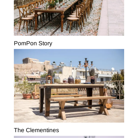
PomPon Story
The Clementines