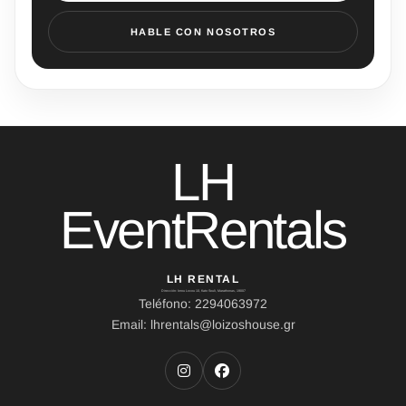
HABLE CON NOSOTROS
LH
EventRentals
LH RENTAL
Dirección: Ierou Loxou 10, Kato Souli, Marathonas, 19007
Teléfono: 2294063972
Email: lhrentals@loizoshouse.gr