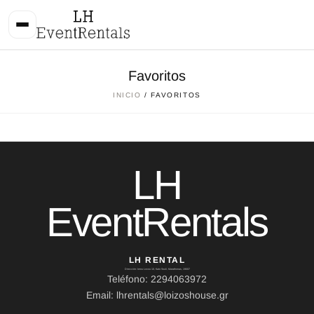
Favoritos
INICIO
/ FAVORITOS
LH
EventRentals
LH RENTAL
Dirección: Ierou Loxou 10, Kato Souli, Marathonas, 19007
Teléfono: 2294063972
Email: lhrentals@loizoshouse.gr