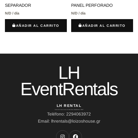
SEPARADOR
PANEL PERFORADO
N/D / día
N/D / día
AÑADIR AL CARRITO
AÑADIR AL CARRITO
LH
EventRentals
LH RENTAL
Dirección: Ierou Loxou 10, Kato Souli, Marathonas, 19007
Teléfono: 2294063972
Email: lhrentals@loizoshouse.gr