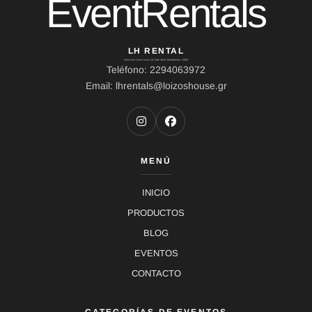
EventRentals
LH RENTAL
Dirección: Ierou Loxou 10, Kato Souli, Marathonas, 19007
Teléfono: 2294063972
Email: lhrentals@loizoshouse.gr
MENÚ
INICIO
PRODUCTOS
BLOG
EVENTOS
CONTACTO
CATEGORÍAS DE EVENTOS