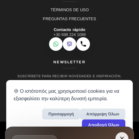
TÉRMINOS DE USO
PREGUNTAS FRECUENTES
Contacto rápido
+30 698 224 1089
WhatsApp
Viber
Llamar
NEWSLETTER
SUSCRÍBETE PARA RECIBIR NOVEDADES E INSPIRACIÓN.
🍪 Ο ιστότοπός μας χρησιμοποιεί cookies για να
εξασφαλίσει την καλύτερη δυνατή εμπειρία.
Προσαρμογή
Απόρριψη Όλων
Αποδοχή Όλων
LH RENTALS © 2024 • ALL RIGHTS RESERVED • CREATION BY
VREALM
×