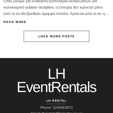
Όταν μιλάμε για ενοικίαση εξοπλισμού εκδηλώσεων για
καλοκαιρινό outdoor reception, η επιτυχία δεν κρίνεται μόνο
από το αν θα βρεθούν όμορφα έπιπλα. Κρίνεται από το αν η
τελική επιλογή θα εξυπηρετήσει σωστά την εμπειρία τ...
READ MORE
LOAD MORE POSTS
LH
EventRentals
LH RENTAL
Address: Ierou Loxou 10, Kato Souli, Marathonas
Phone: 2294063972