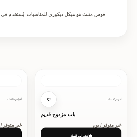
أقواس/خلفيات,
أقواس/خلفيات,
باب مزدوج قديم
غير متوفر / يوم
غير متوفر / 
أضف إلى السلة