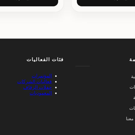
مة
فئات الفعاليات
المؤتمرات
ية
فعاليات الشركات
ات
حفلات الزفاف
المعموديات
ة
يات
معنا