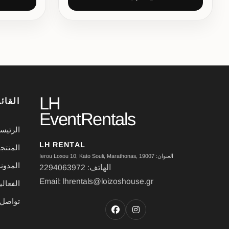
LH
القائ
EventRentals
الرئيس
LH RENTAL
المنتج
العنوان: Ierou Loxou 10, Kato Souli, Marathonas, 19007
المدون
الهاتف: 2294063972
Email: lhrentals@loizoshouse.gr
الفعال
تواصل 