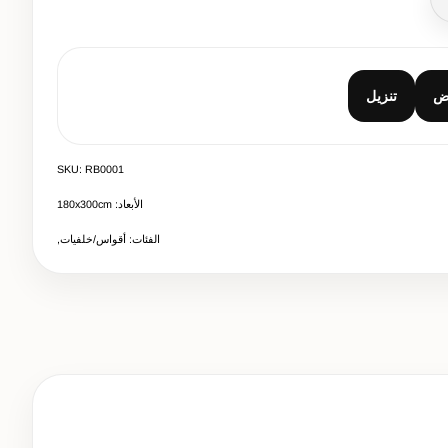
صال
ض
تنزيل
SKU: RB0001
الأبعاد: 180x300cm
الفئات: أقواس/خلفيات,