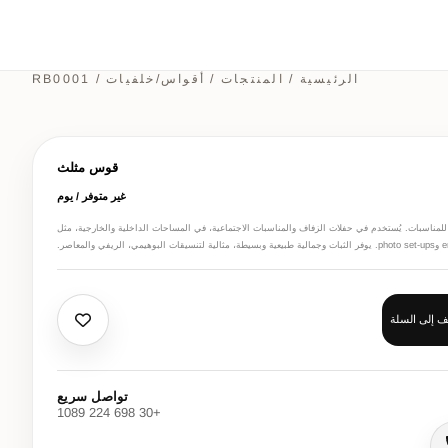
الرئيسية
/
المنتجات
/
أقواس/خلفيات
/ RB0001
قوس مثلث
غير متوفر / يوم
ناسبات. يُستخدم في حفلات الزفاف والمناسبات الاجتماعية، في المساحات الداخلية والخارجية، مثل
 إلى السلة
تواصل سريع
+30 698 224 1089