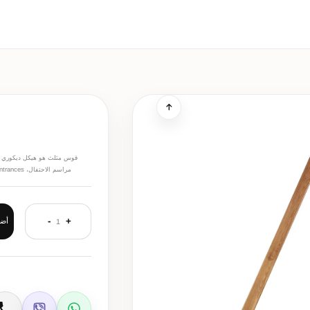
قوس مثلث هو هيكل ديكوري للم
مراسم الاحتفال، entrances وphoto set-ups. يوفر الثبات وجمالية طبيعية وبسيطة، مثالية لتنسيقات البوهيمي، الريفي والمعاصر.
-
+
أضف
1