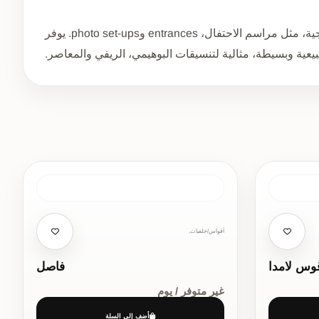
قوس مثلث هو هيكل ديكوري للمناسبات. يُستخدم في حفلات الزفاف والمناسبات الاجتماعية، في المساحات الداخلية والخارجية، مثل مراسم الاحتفال، entrances وphoto set-ups. يوفر
يعية وبسيطة، مثالية لتنسيقات البوهيمي، الريفي والمعاصر.
أقواس/خلفيات,
وس لامدا
فاصل
غير متوفر / يوم
أضف إلى السلة