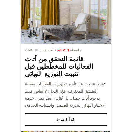
بواسطة
ADMIN
/ أغسطس 01, 2026
قائمة التحقق من أثاث
الفعاليات للمخططين قبل
تثبيت التوزيع النهائي
عندما نتحدث عن تأجير تجهيزات الفعاليات بعقلية
المنسّق المحترف، فإن النجاح لا يُقاس فقط
بوجود أثاث جميل. بل يُقاس أيضًا بمدى خدمة
الاختيار النهائي لتجربة الضيف، وانسيابية الخدمة،
والإحساس العام للمكان. بالنسبة لمنظّمي الف...
اقرأ المزيد