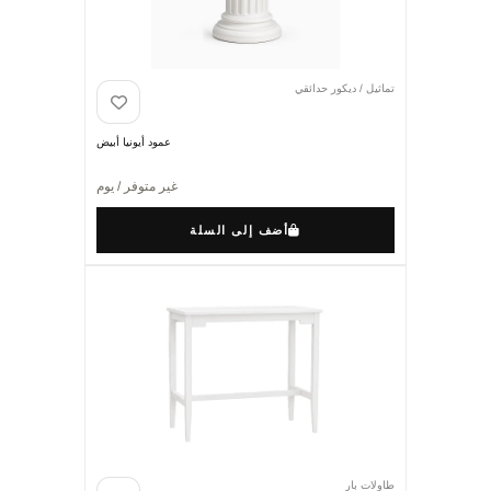
تماثيل / ديكور حدائقي
عمود أيونيا أبيض
غير متوفر / يوم
أضف إلى السلة
طاولات بار