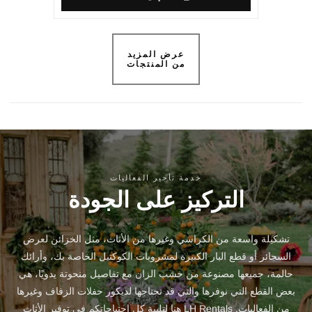
عرض المزيد
من المنتجات
خدمة تأجير الفعاليات
التركيز على الجودة
تشكيلة واسعة من الكراسي وغيرها من الأثاث، مثل الخزائن لعرض
السجائر أو قطع البار الكبيرة لمشروبات الكوكتيل الخاصة بك، وأرائك
حالمة، جميعها مصنوعة من خشب الزان مع تفاصيل منحوتة يدويًا، هي
بعض القطع التي نوفرها والتي قد تحتاجها لديكور حفلات الزفاف وغيرها
من الفعاليات. LH Rentals هنا لتلبية كل احتياجاتكم في توفير الأثاث