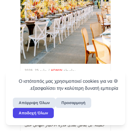
بواسطة
ADMIN
/ يوليو 25, 2026
أثاث استقبال للفنادق والـ
🍪 Ο ιστότοπός μας χρησιμοποιεί cookies για να
venues التي ترغب في مظهر
εξασφαλίσει την καλύτερη δυνατή εμπειρία.
premium مؤقت
Απόρριψη Όλων
Προσαρμογή
عندما نتحدث عن الأثاث المصنوع حسب الطلب
وأثاث الفعاليات لتحديث منطقة الاستقبال، فإن
Αποδοχή Όλων
النجاح لا يُقاس فقط بمدى العثور على قطع
جميلة. بل يُقاس بمدى قدرة الاختيار النهائي على