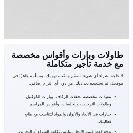
نصمّم لك التجهيز
طاولات وبارات وأقواس مخصصة
المثالي الذي تتخيله
مع خدمة تأجير متكاملة
وتستأجره من دون شراء
لا حاجة لشراء أي شيء. نصمّم وننفّذ مفهومك، ونسلّمه جاهزًا في
موقعك، ثم نستعيده بعد ذلك، من دون أي التزام إضافي.
تنفيذات مخصصة لحفلات الزفاف، وبارات الكوكتيل،
وطاولات الترحيب، والخلفيات، وأقواس المراسم.
خيارات في الأبعاد والألوان والمواد لتتناسب مع طابع
فعاليتك.
تدفع فقط قيمة الإيجار، وليس تكلفة الشراء أو التخزين.