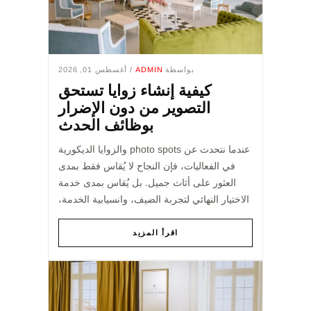
بواسطة
ADMIN
/ أغسطس 01, 2026
كيفية إنشاء زوايا تستحق
التصوير من دون الإضرار
بوظائف الحدث
عندما نتحدث عن photo spots والزوايا الديكورية
في الفعاليات، فإن النجاح لا يُقاس فقط بمدى
العثور على أثاث جميل. بل يُقاس بمدى خدمة
الاختيار النهائي لتجربة الضيف، وانسيابية الخدمة،
والإحساس العام بالمكان. بالنسبة إلى clien...
اقرأ المزيد