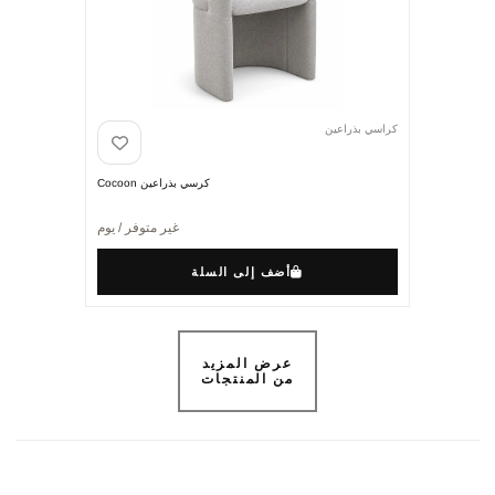
كراسي بذراعين
كرسي بذراعين Cocoon
غير متوفر / يوم
أضف إلى السلة
عرض المزيد
من المنتجات