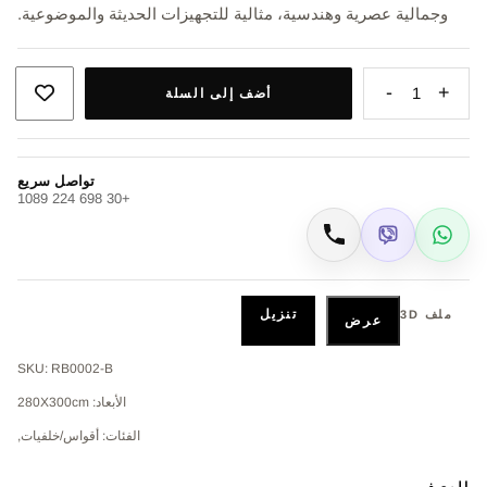
وجمالية عصرية وهندسية، مثالية للتجهيزات الحديثة والموضوعية.
-
+
1
أضف إلى السلة
تواصل سريع
+30 698 224 1089
Viber
WhatsApp
اتصال
تنزيل
ملف 3D
عرض
SKU: RB0002-B
الأبعاد: 280Χ300cm
الفئات: أقواس/خلفيات,
الوصف