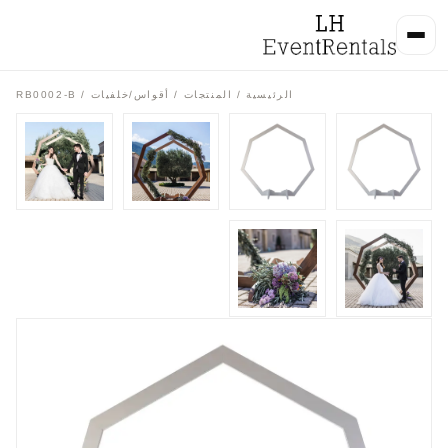
الرئيسية
/
المنتجات
/
أقواس/خلفيات
/ RB0002-B