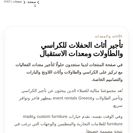
صفحة:
صفحات:
1
2
3
4
1
الأثاث والمعدات
تأجير أثاث الحفلات للكراسي
والطاولات ومعدات الاستقبال
في صفحة المنتجات لدينا ستجدون حلولًا لتأجير معدات الفعاليات
مع تركيز على الكراسي والطاولات وأثاث اللاونج والبارات
والتصاميم الخاصة.
تُعد مجموعتنا مثالية للعملاء الذين يبحثون عن تأجير الكراسي
وتأجير الطاولات وevent rentals Greece بمظهر فاخر وتوافر
سريع.
وفي الوقت نفسه، نقدم خيارات custom furniture وmade
furniture للعلامات التجارية والمنظمين والوجهات التي ترغب في
نتيجة مصممة خصيصًا.