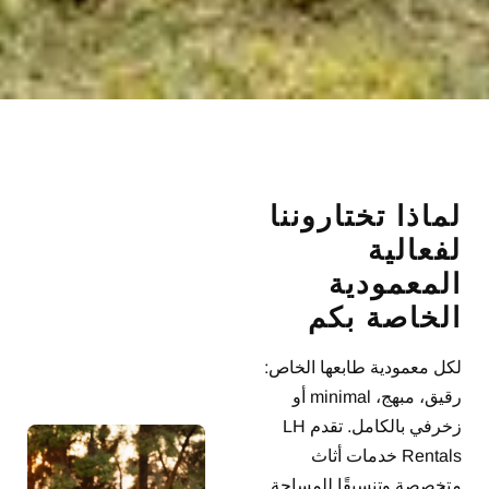
لماذا تختاروننا
لفعالية
المعمودية
الخاصة بكم
لكل معمودية طابعها الخاص:
رقيق، مبهج، minimal أو
زخرفي بالكامل. تقدم LH
Rentals خدمات أثاث
متخصصة وتنسيقًا للمساحة