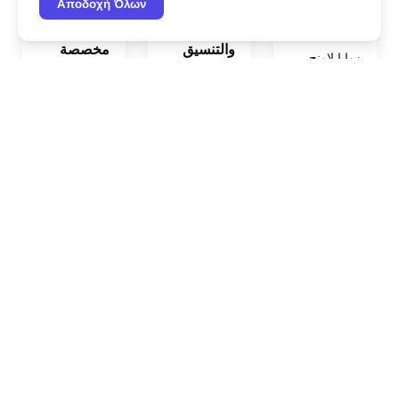
Αποδοχή Όλων
مناطق لاونج
الديكور
مفاهيم
والتنسيق
مخصصة
زوايا لاونج
المفاهيمي
نبتكر
مثالية لراحة
كونسولات،
مساحات
الضيوف
حوامل وقطع
مخصصة
ولصور جميلة.
ديكور تكمل
بالكامل بما
الطابع
يتناسب مع
الجمالي
مفهوم
للحدث.
المعمودية.
يثق بنا