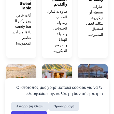
Sweet
والتقديم
خيارات
Table
طاولات لتناول
بسيطة أو
أثاث خاص
الطعام،
ديكورية،
يبرز ركن الـ
وطاولة
مثالية لحفل
candy bar –
الحلويات،
استقبال
دائمًا من أبرز
وطاولة
المعمودية.
عناصر
الهدايا،
المعمودية!
والعروض
الديكورية.
🍪 Ο ιστότοπός μας χρησιμοποιεί cookies για να
εξασφαλίσει την καλύτερη δυνατή εμπειρία.
Απόρριψη Όλων
Προσαρμογή