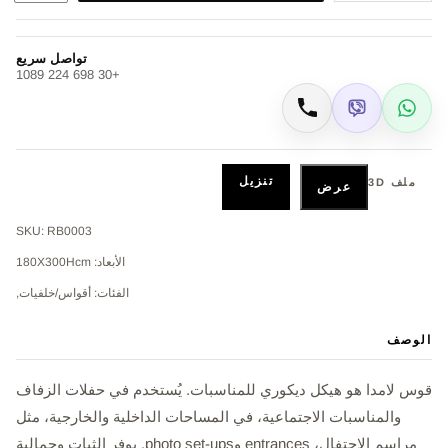
تواصل سريع
+30 698 224 1089
Viber
WhatsApp
اتصال
تنزيل
ملف 3D
عرض
SKU: RB0003
الأبعاد: 180X300Hcm
الفئات: أقواس/خلفيات,
الوصف
قوس لامدا هو هيكل ديكوري للمناسبات. يُستخدم في حفلات الزفاف
والمناسبات الاجتماعية، في المساحات الداخلية والخارجية، مثل
مراسم الاحتفال، entrances وphoto set-ups. يوفر الثبات وجمالية