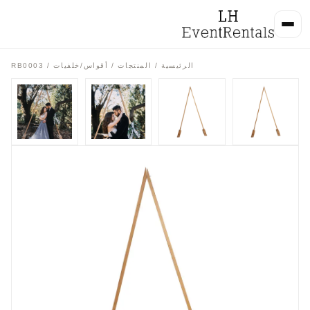
الرئيسية
/
المنتجات
/
أقواس/خلفيات
/ RB0003