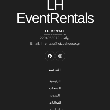
LH
EventRentals
LH RENTAL
العنوان: Ierou Loxou 10, Kato Souli, Marathonas, 19007
الهاتف: 2294063972
Email: lhrentals@loizoshouse.gr
القائمة
الرئيسية
المنتجات
المدونة
الفعاليات
تواصل معنا