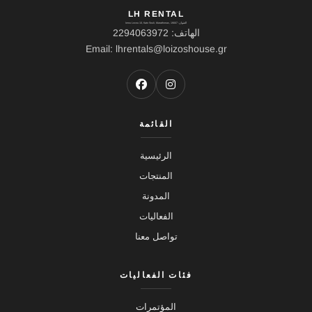
LH RENTAL
العنوان: Ierou Loxou 10, Kato Souli, Marathonas, 19007
الهاتف: 2294063972
Email: lhrentals@loizoshouse.gr
القائمة
الرئيسية
المنتجات
المدونة
الفعاليات
تواصل معنا
فئات الفعاليات
المؤتمرات