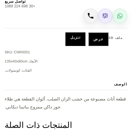
تواصل سريع
+30 698 224 1089
Viber
WhatsApp
اتصال
تنزيل
ملف 3D
عرض
SKU: CNR0001
الأبعاد: 135x40x80cm
الفئات: كونسولات,
الوصف
قطعة أثاث مصنوعة من خشب الزان الصلب. ألوان القطعة هي طلاء
جوز داكن ممزوج بباتينا ديكابي.
المنتجات ذات الصلة