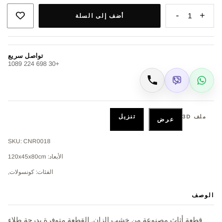
-
+
1
أضف إلى السلة
تواصل سريع
+30 698 224 1089
Viber
WhatsApp
اتصال
تنزيل
ملف 3D
عرض
SKU: CNR0018
الأبعاد: 120x45x80cm
الفئات: كونسولات,
الوصف
قطعة أثاث مصنوعة من خشب الزان. القطعة متوفرة بدرجة طلاء