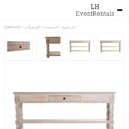
الرئيسية
/
المنتجات
/
كونسولات
/ CNR0059