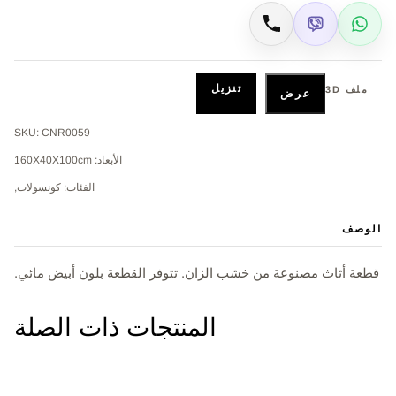
Viber
WhatsApp
اتصال
تنزيل
ملف 3D
عرض
SKU: CNR0059
الأبعاد: 160Χ40Χ100cm
الفئات: كونسولات,
الوصف
قطعة أثاث مصنوعة من خشب الزان. تتوفر القطعة بلون أبيض مائي.
المنتجات ذات الصلة