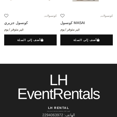
كونسولات,
كونسولات,
MASAI كونسول
كونسول جزيري
غير متوفر / يوم
غير متوفر / يوم
أضف إلى السلة
أضف إلى السلة
LH
EventRentals
LH RENTAL
العنوان: Ierou Loxou 10, Kato Souli, Marathonas, 19007
الهاتف: 2294063972