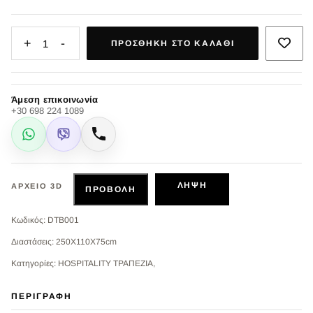
+
-
1
ΠΡΟΣΘΉΚΗ ΣΤΟ ΚΑΛΆΘΙ
Άμεση επικοινωνία
+30 698 224 1089
WhatsApp
Viber
Κλήση
ΛΉΨΗ
ΑΡΧΕΊΟ 3D
ΠΡΟΒΟΛΉ
Κωδικός: DTB001
Διαστάσεις: 250Χ110Χ75cm
Κατηγορίες: HOSPITALITY ΤΡΑΠΕΖΙΑ,
ΠΕΡΙΓΡΑΦΉ