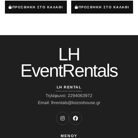
ΠΡΟΣΘΗΚΗ ΣΤΟ ΚΑΛΑΘΙ
ΠΡΟΣΘΗΚΗ ΣΤΟ ΚΑΛΑΘΙ
LH
EventRentals
LH RENTAL
Διεύθυνση: Ιερού Λόχου 10, Κάτω Σούλι, Μαραθώνας
Τηλέφωνο: 2294063972
Email: lhrentals@loizoshouse.gr
ΜΕΝΟΥ