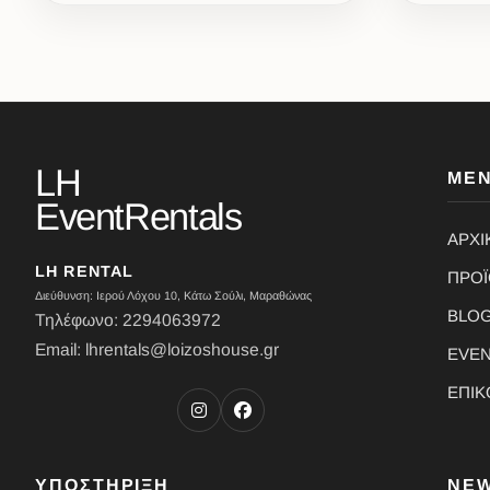
LH
ΜΕ
EventRentals
ΑΡΧΙ
LH RENTAL
ΠΡΟ
Διεύθυνση: Ιερού Λόχου 10, Κάτω Σούλι, Μαραθώνας
BLO
Τηλέφωνο: 2294063972
Email: lhrentals@loizoshouse.gr
EVE
ΕΠΙΚ
ΥΠΟΣΤΗΡΙΞΗ
NE