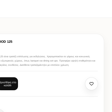
OD 125
25 είναι τραπέζι επίπλωσης για εκδηλώσεις. Χρησιμοποιείται σε γάμους και κοινωνικές
ι εξωτερικούς χώρους, όπως banquet και dining set-ups. Προσφέρει υψηλή σταθερότητα και
 μεγάλες συνθέσεις. Διατίθεται τραπεζομάντηλο με επιπλέον χρέωση.
Προσθήκη στο
καλάθι