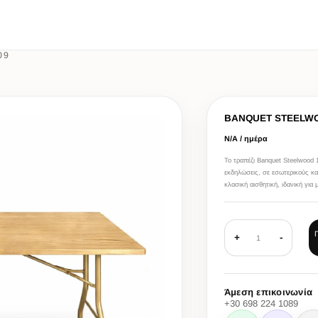
09
BANQUET STEELWO
Ν/Α / ημέρα
Το τραπέζι Banquet Steelwood 1
εκδηλώσεις, σε εσωτερικούς κα
κλασική αισθητική, ιδανική για
+
-
1
Άμεση επικοινωνία
+30 698 224 1089