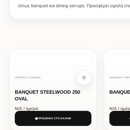
όπως banquet και dining set-ups. Προσφέρει υψηλή στα
HOSPITALITY ΤΡΑΠΕΖΙΑ,
HOSPITALITY ΤΡΑΠ
BANQUET STEELWOOD 250
BANQUE
OVAL
Ν/Α / ημέρα
Ν/Α / ημέ
ΠΡΟΣΘΗΚΗ ΣΤΟ ΚΑΛΑΘΙ