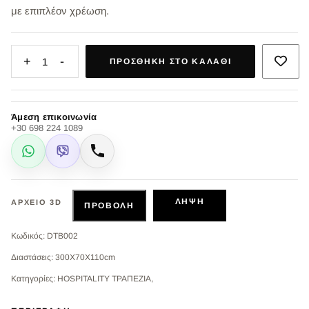
με επιπλέον χρέωση.
+
-
1
ΠΡΟΣΘΉΚΗ ΣΤΟ ΚΑΛΆΘΙ
Άμεση επικοινωνία
+30 698 224 1089
WhatsApp
Viber
Κλήση
ΛΉΨΗ
ΑΡΧΕΊΟ 3D
ΠΡΟΒΟΛΉ
Κωδικός: DTB002
Διαστάσεις: 300X70X110cm
Κατηγορίες: HOSPITALITY ΤΡΑΠΕΖΙΑ,