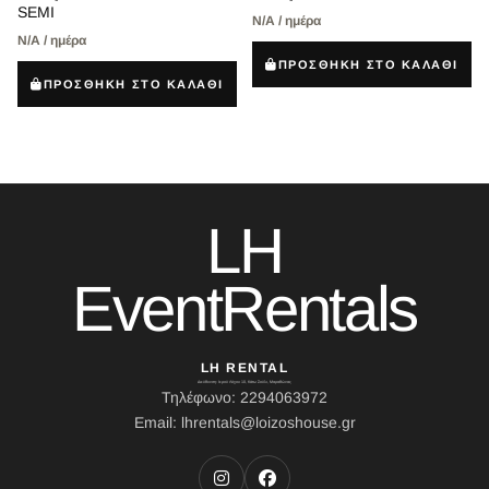
SEMI
Ν/Α / ημέρα
Ν/Α / ημέρα
ΠΡΟΣΘΗΚΗ ΣΤΟ ΚΑΛΑΘΙ
ΠΡΟΣΘΗΚΗ ΣΤΟ ΚΑΛΑΘΙ
LH
EventRentals
LH RENTAL
Διεύθυνση: Ιερού Λόχου 10, Κάτω Σούλι, Μαραθώνας
Τηλέφωνο: 2294063972
Email: lhrentals@loizoshouse.gr