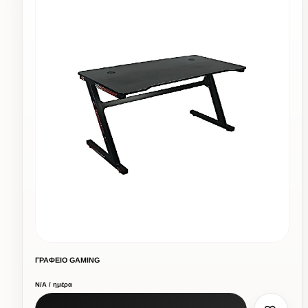
ΓΡΑΦΕΙΟ GAMING
Ν/Α / ημέρα