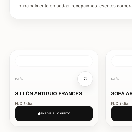
principalmente en bodas, recepciones, eventos corpora
SOFÁS,
SOFÁS,
SILLÓN ANTIGUO FRANCÉS
SOFÁ A
N/D / día
N/D / día
AÑADIR AL CARRITO