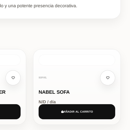
do y una potente presencia decorativa.
SOFÁS,
ER
NABEL SOFA
N/D / día
AÑADIR AL CARRITO