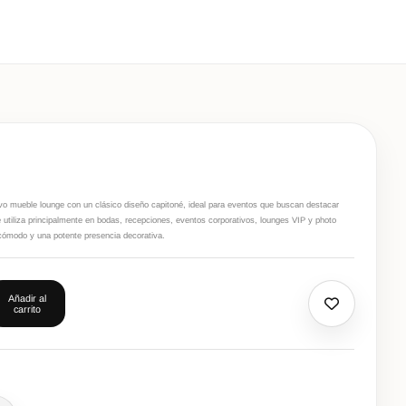
ivo mueble lounge con un clásico diseño capitoné, ideal para eventos que buscan destacar
Se utiliza principalmente en bodas, recepciones, eventos corporativos, lounges VIP y photo
 cómodo y una potente presencia decorativa.
Añadir al
carrito