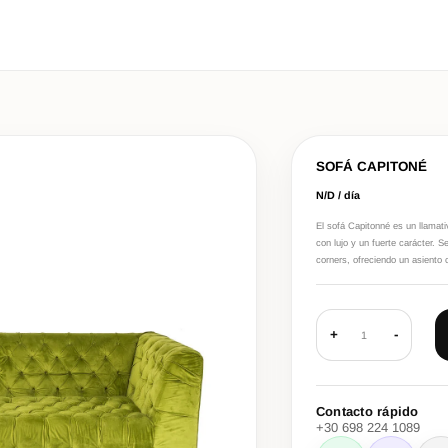
SOFÁ CAPITONÉ
N/D / día
El sofá Capitonné es un llamat
con lujo y un fuerte carácter. 
corners, ofreciendo un asiento
+
-
1
Contacto rápido
+30 698 224 1089