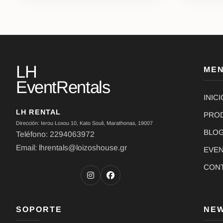
LH
ME
EventRentals
INICI
LH RENTAL
PRO
Dirección: Ierou Loxou 10, Kato Souli, Marathonas, 19007
BLO
Teléfono: 2294063972
Email: lhrentals@loizoshouse.gr
EVE
CON
SOPORTE
NE