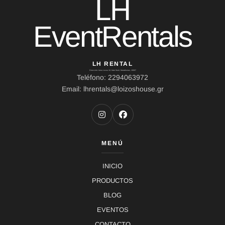
LH
EventRentals
LH RENTAL
Dirección: Ierou Loxou 10, Kato Souli, Marathonas, 19007
Teléfono: 2294063972
Email: lhrentals@loizoshouse.gr
MENÚ
INICIO
PRODUCTOS
BLOG
EVENTOS
CONTACTO