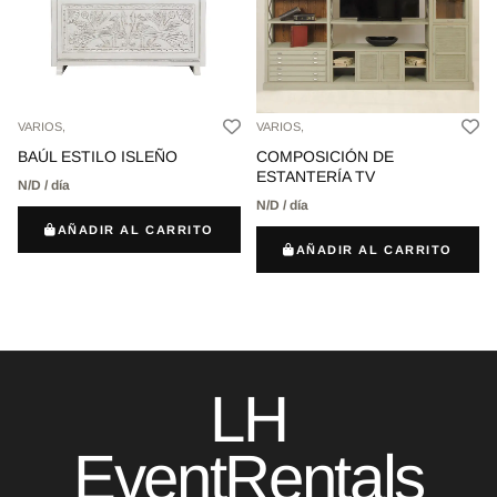
VARIOS,
VARIOS,
BAÚL ESTILO ISLEÑO
COMPOSICIÓN DE
ESTANTERÍA TV
N/D / día
N/D / día
AÑADIR AL CARRITO
AÑADIR AL CARRITO
LH
EventRentals