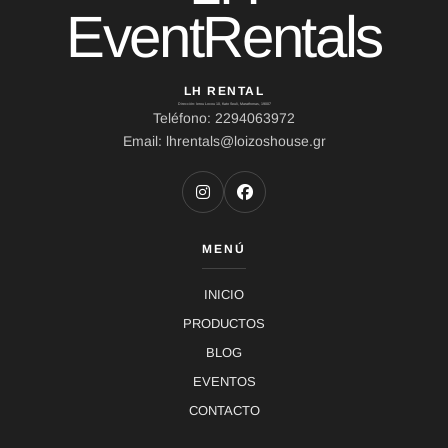
EventRentals
LH RENTAL
Dirección: Ierou Loxou 10, Kato Souli, Marathonas, 19007
Teléfono: 2294063972
Email: lhrentals@loizoshouse.gr
MENÚ
INICIO
PRODUCTOS
BLOG
EVENTOS
CONTACTO