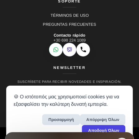
SOPORTE
TÉRMINOS DE USO
PREGUNTAS FRECUENTES
Contacto rápido
+30 698 224 1089
WhatsApp
Viber
Llamar
NEWSLETTER
SUSCRÍBETE PARA RECIBIR NOVEDADES E INSPIRACIÓN.
🍪 Ο ιστότοπός μας χρησιμοποιεί cookies για να
εξασφαλίσει την καλύτερη δυνατή εμπειρία.
Προσαρμογή
Απόρριψη Όλων
Αποδοχή Όλων
LH RENTALS © 2024 • ALL RIGHTS RESERVED • CREATION BY