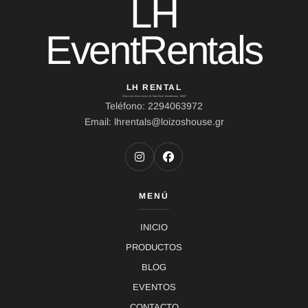
LH
EventRentals
LH RENTAL
Dirección: Ierou Loxou 10, Kato Souli, Marathonas, 19007
Teléfono: 2294063972
Email: lhrentals@loizoshouse.gr
MENÚ
INICIO
PRODUCTOS
BLOG
EVENTOS
CONTACTO