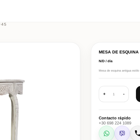
045
MESA DE ESQUINA 
N/D / día
Mesa de esquina antigua estilo 
+
-
1
Contacto rápido
+30 698 224 1089
WhatsApp
Viber
L