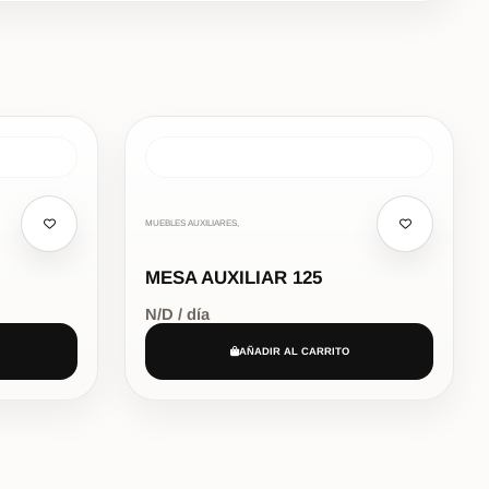
MUEBLES AUXILIARES,
MESA AUXILIAR 125
N/D / día
AÑADIR AL CARRITO