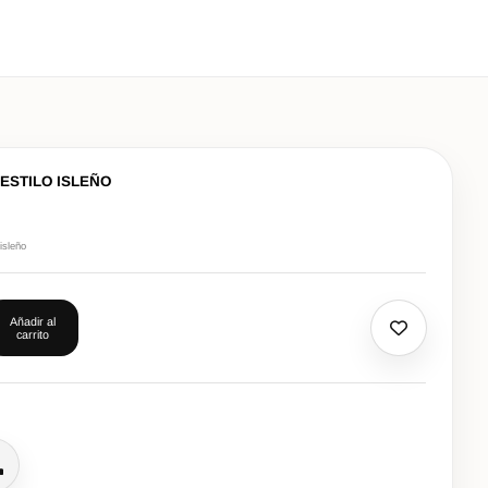
ESTILO ISLEÑO
isleño
Añadir al
carrito
lamar