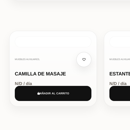
MUEBLES AUXILIARES,
MUEBLES AUXILIA
CAMILLA DE MASAJE
ESTANT
N/D / día
N/D / día
AÑADIR AL CARRITO