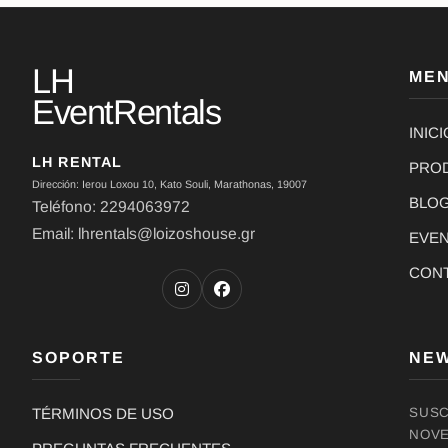
LH
ME
EventRentals
INICI
LH RENTAL
PRO
Dirección: Ierou Loxou 10, Kato Souli, Marathonas, 19007
BLO
Teléfono: 2294063972
Email: lhrentals@loizoshouse.gr
EVE
CON
SOPORTE
NE
TÉRMINOS DE USO
SUSC
NOVE