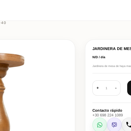
040
JARDINERA DE ME
N/D / día
Jardinera de mesa de haya maciz
+
-
1
Contacto rápido
+30 698 224 1089
WhatsApp
Viber
L