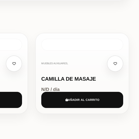
MUEBLES AUXILIARES,
CAMILLA DE MASAJE
N/D / día
AÑADIR AL CARRITO