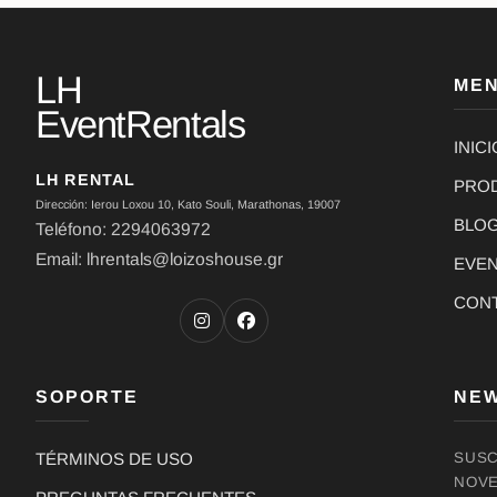
LH
ME
EventRentals
INICI
LH RENTAL
PRO
Dirección: Ierou Loxou 10, Kato Souli, Marathonas, 19007
BLO
Teléfono: 2294063972
Email: lhrentals@loizoshouse.gr
EVE
CON
SOPORTE
NE
TÉRMINOS DE USO
SUSC
NOVE