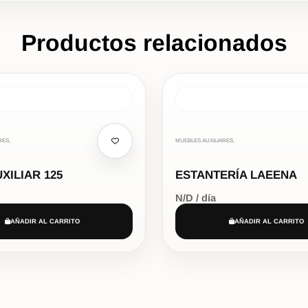
Productos relacionados
RES,
MUEBLES AUXILIARES,
XILIAR 125
ESTANTERÍA LAEENA
N/D / día
AÑADIR AL CARRITO
AÑADIR AL CARRITO