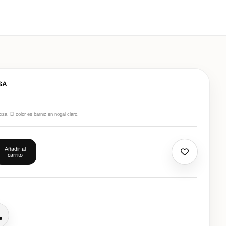
SA
a. El color es barniz en nogal claro.
Añadir al
carrito
lamar