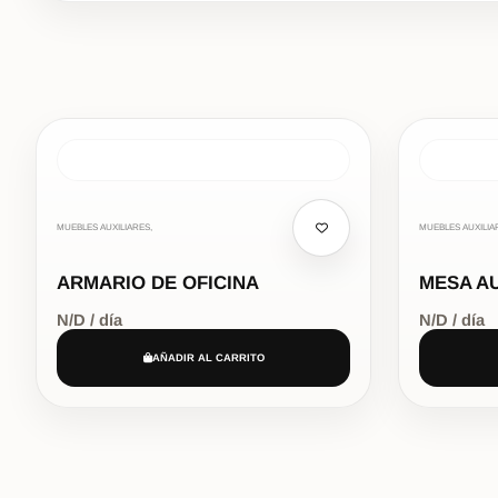
MUEBLES AUXILIARES,
MUEBLES AUXILIA
ARMARIO DE OFICINA
MESA AU
N/D / día
N/D / día
AÑADIR AL CARRITO