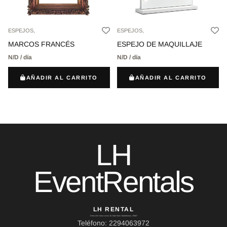
ESPEJOS,
ESPEJOS,
MARCOS FRANCÉS
ESPEJO DE MAQUILLAJE
N/D / día
N/D / día
AÑADIR AL CARRITO
AÑADIR AL CARRITO
LH
EventRentals
LH RENTAL
Dirección: Ierou Loxou 10, Kato Souli, Marathonas, 19007
Teléfono: 2294063972