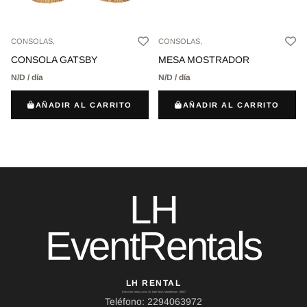
CONSOLAS,
CONSOLAS,
CONSOLA GATSBY
MESA MOSTRADOR
N/D / día
N/D / día
AÑADIR AL CARRITO
AÑADIR AL CARRITO
LH
EventRentals
LH RENTAL
Dirección: Ierou Loxou 10, Kato Souli, Marathonas, 19007
Teléfono: 2294063972