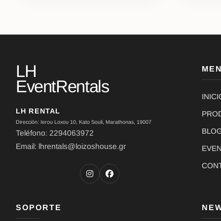
LH
ME
EventRentals
INICI
LH RENTAL
PRO
Dirección: Ierou Loxou 10, Kato Souli, Marathonas, 19007
BLO
Teléfono: 2294063972
Email: lhrentals@loizoshouse.gr
EVE
CON
SOPORTE
NE