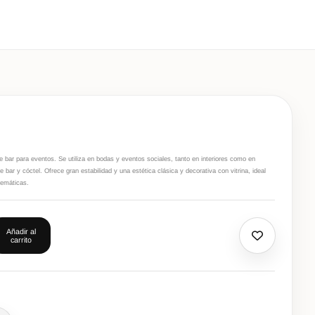
de bar para eventos. Se utiliza en bodas y eventos sociales, tanto en interiores como en
bar y cóctel. Ofrece gran estabilidad y una estética clásica y decorativa con vitrina, ideal
temáticas.
Añadir al
carrito