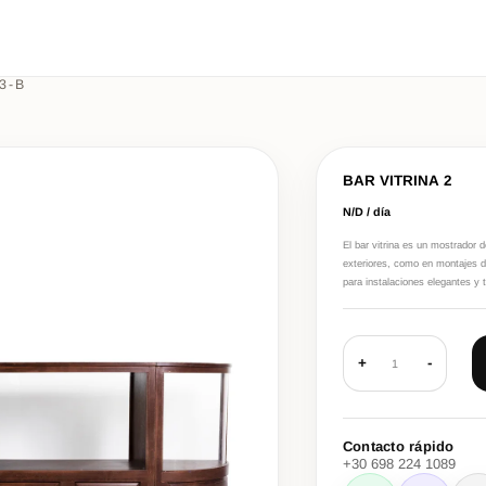
3-B
BAR VITRINA 2
N/D / día
El bar vitrina es un mostrador 
exteriores, como en montajes de 
para instalaciones elegantes y 
+
-
1
Contacto rápido
+30 698 224 1089