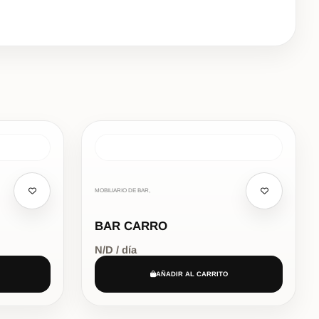
MOBILIARIO DE BAR,
BAR CARRO
N/D / día
AÑADIR AL CARRITO