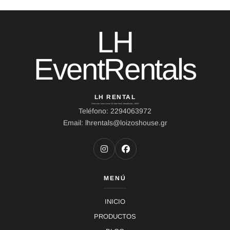
LH
EventRentals
LH RENTAL
Dirección: Ierou Loxou 10, Kato Souli, Marathonas, 19007
Teléfono: 2294063972
Email: lhrentals@loizoshouse.gr
MENÚ
INICIO
PRODUCTOS