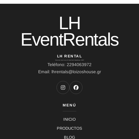
LH
EventRentals
LH RENTAL
Dirección: Ierou Loxou 10, Kato Souli, Marathonas, 19007
Teléfono: 2294063972
Email: lhrentals@loizoshouse.gr
MENÚ
INICIO
PRODUCTOS
BLOG