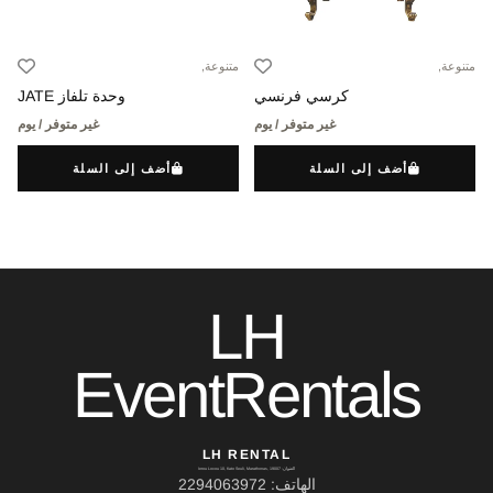
متنوعة,
متنوعة,
كرسي فرنسي
وحدة تلفاز JATE
غير متوفر / يوم
غير متوفر / يوم
أضف إلى السلة
أضف إلى السلة
LH
EventRentals
LH RENTAL
العنوان: Ierou Loxou 10, Kato Souli, Marathonas, 19007
الهاتف: 2294063972