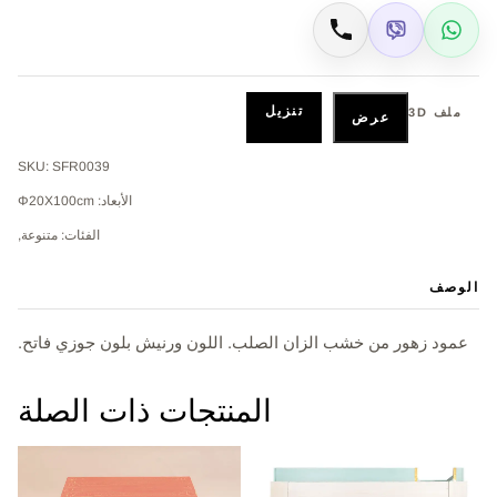
Viber
WhatsApp
اتصال
تنزيل
ملف 3D
عرض
SKU: SFR0039
الأبعاد: Φ20X100cm
الفئات: متنوعة,
الوصف
عمود زهور من خشب الزان الصلب. اللون ورنيش بلون جوزي فاتح.
المنتجات ذات الصلة