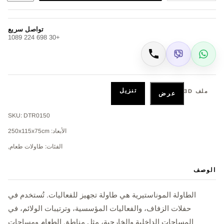
تواصل سريع
+30 698 224 1089
Viber
WhatsApp
اتصال
تنزيل
ملف 3D
عرض
SKU: DTR0150
الأبعاد: 250x115x75cm
الفئات: طاولات طعام,
الوصف
الطاولة الموناستيرية هي طاولة تجهيز للفعاليات. تُستخدم في
حفلات الزفاف، والفعاليات المؤسسية، وترتيبات الولائم، في
المساحات الداخلية والخارجية، مثل مناطق الطعام ومساحات