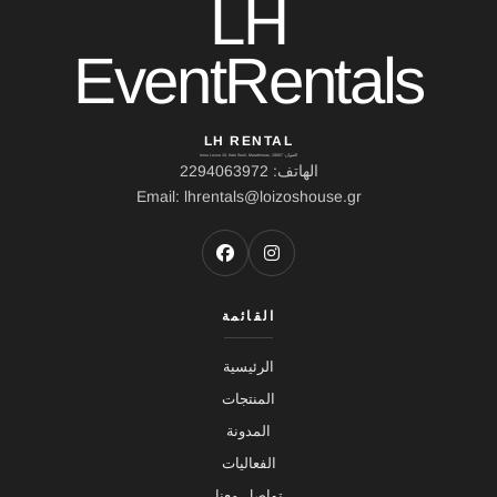
LH
EventRentals
LH RENTAL
العنوان: Ierou Loxou 10, Kato Souli, Marathonas, 19007
الهاتف: 2294063972
Email: lhrentals@loizoshouse.gr
القائمة
الرئيسية
المنتجات
المدونة
الفعاليات
تواصل معنا