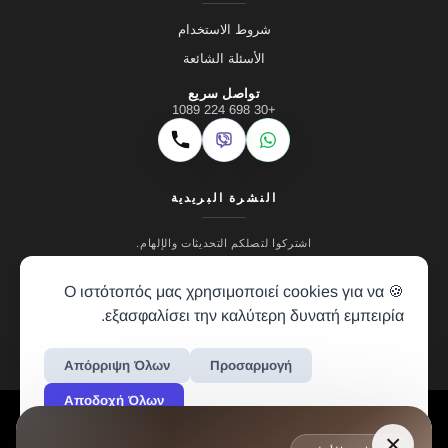
شروط الاستخدام
الأسئلة الشائعة
تواصل سريع
+30 698 224 1089
Viber
WhatsApp
اتصال
النشرة البريدية
اشتركوا لتصلكم التحديثات والإلهام.
🍪 Ο ιστότοπός μας χρησιμοποιεί cookies για να
εξασφαλίσει την καλύτερη δυνατή εμπειρία.
Απόρριψη Όλων
Προσαρμογή
Αποδοχή Όλων
LH RENTALS © 2024 • ALL RIGHTS RESERVED • CREATION BY
VREALM
×