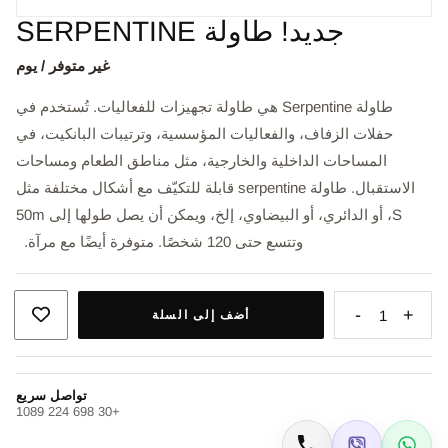
جديد! طاولة SERPENTINE
غير متوفر / يوم
طاولة Serpentine هي طاولة تجهيزات للفعاليات. تُستخدم في
حفلات الزفاف، والفعاليات المؤسسية، وترتيبات البانكيت، في
المساحات الداخلية والخارجية، مثل مناطق الطعام ومساحات
الاستقبال. طاولة serpentine قابلة للتكيّف مع أشكال مختلفة مثل
S، أو الدائري، أو البيضاوي، إلخ، ويمكن أن يصل طولها إلى 50m
وتتسع حتى 120 شخصًا. متوفرة أيضًا مع مرآة.
-
+
1
أضف إلى السلة
تواصل سريع
+30 698 224 1089