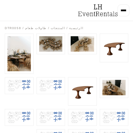
الرئيسية
/
المنتجات
/
طاولات طعام
/ DTR0058