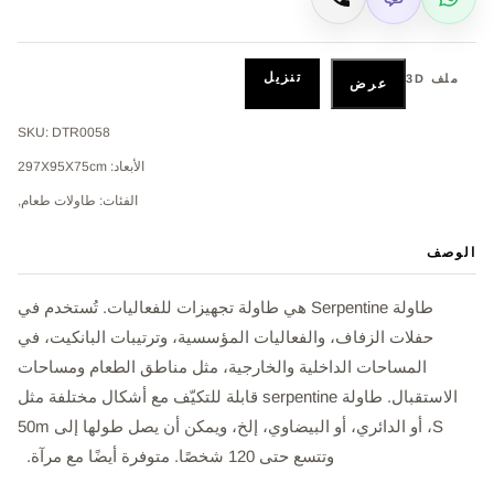
Viber
WhatsApp
اتصال
تنزيل
ملف 3D
عرض
SKU: DTR0058
الأبعاد: 297X95X75cm
الفئات: طاولات طعام,
الوصف
طاولة Serpentine هي طاولة تجهيزات للفعاليات. تُستخدم في
حفلات الزفاف، والفعاليات المؤسسية، وترتيبات البانكيت، في
المساحات الداخلية والخارجية، مثل مناطق الطعام ومساحات
الاستقبال. طاولة serpentine قابلة للتكيّف مع أشكال مختلفة مثل
S، أو الدائري، أو البيضاوي، إلخ، ويمكن أن يصل طولها إلى 50m
وتتسع حتى 120 شخصًا. متوفرة أيضًا مع مرآة.