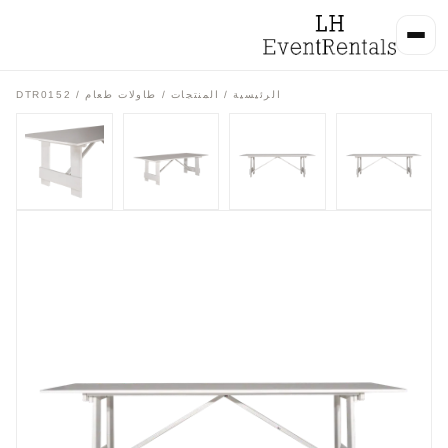
الرئيسية
/
المنتجات
/
طاولات طعام
/ DTR0152