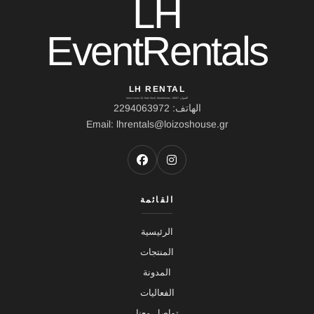
LH
EventRentals
LH RENTAL
العنوان: Ierou Loxou 10, Kato Souli, Marathonas, 19007
الهاتف: 2294063972
Email: lhrentals@loizoshouse.gr
القائمة
الرئيسية
المنتجات
المدونة
الفعاليات
تواصل معنا