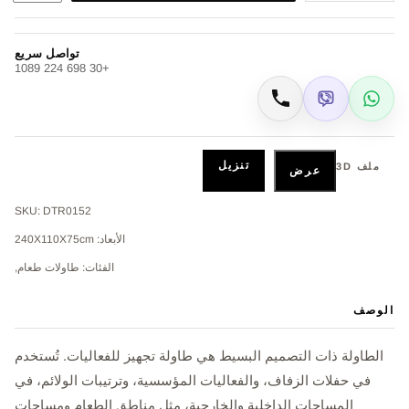
تواصل سريع
+30 698 224 1089
Viber
WhatsApp
اتصال
تنزيل
ملف 3D
عرض
SKU: DTR0152
الأبعاد: 240Χ110Χ75cm
الفئات: طاولات طعام,
الوصف
الطاولة ذات التصميم البسيط هي طاولة تجهيز للفعاليات. تُستخدم
في حفلات الزفاف، والفعاليات المؤسسية، وترتيبات الولائم، في
المساحات الداخلية والخارجية، مثل مناطق الطعام ومساحات