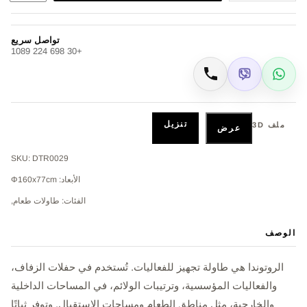
تواصل سريع
+30 698 224 1089
Viber
WhatsApp
اتصال
تنزيل
ملف 3D
عرض
SKU: DTR0029
الأبعاد: Φ160x77cm
الفئات: طاولات طعام,
الوصف
الروتوندا هي طاولة تجهيز للفعاليات. تُستخدم في حفلات الزفاف،
والفعاليات المؤسسية، وترتيبات الولائم، في المساحات الداخلية
والخارجية، مثل مناطق الطعام ومساحات الاستقبال. وتوفر ثباتًا