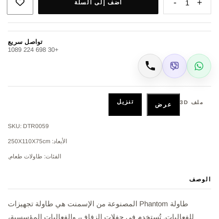
-
+
1
أضف إلى السلة
تواصل سريع
+30 698 224 1089
Viber
WhatsApp
اتصال
تنزيل
ملف 3D
عرض
SKU: DTR0059
الأبعاد: 250X110X75cm
الفئات: طاولات طعام,
الوصف
طاولة Phantom المصنوعة من الإسمنت هي طاولة تجهيزات
للفعاليات. تُستخدم في حفلات الزفاف، والفعاليات المؤسسية،